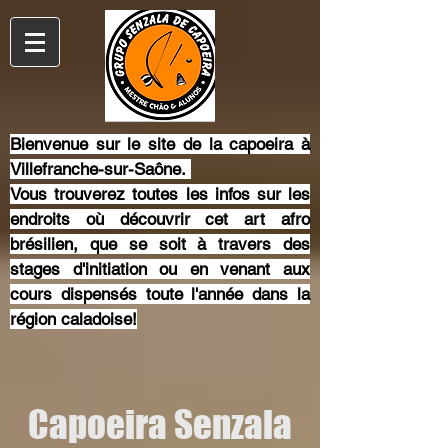
Bienvenue sur le site de la capoeira à
Villefranche-sur-Saône.
Vous trouverez toutes les infos sur les
endroits où découvrir cet art afro
brésilien, que se soit à travers des
stages d'initiation ou en venant aux
cours dispensés toute l'année dans la
région caladoise!
Capoeira Senzala