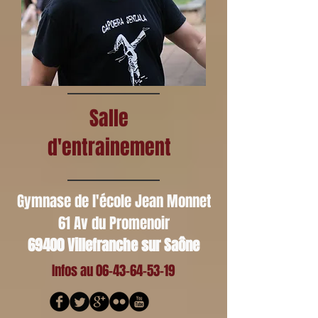
Salle
d'entrainement
Gymnase de l'école Jean Monnet
61 Av du Promenoir
69400 Villefranche sur Saône
Infos au
06-43-64-53-19